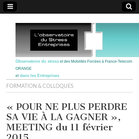
Observatoire du stress
et des Mobilités Forcées à France-Telecom
ORANGE
dans les Entreprises
et
FORMATION & COLLOQUES
« POUR NE PLUS PERDRE
SA VIE À LA GAGNER »,
MEETING du 11 février
2015