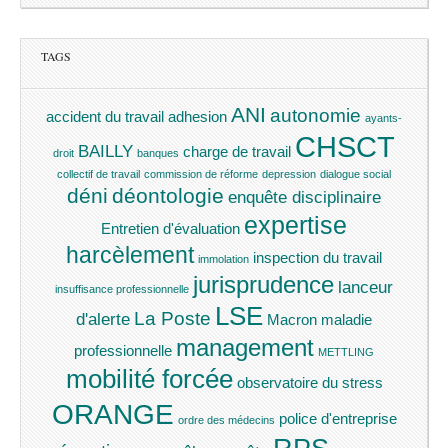
TAGS
ANI
autonomie
accident du travail
adhesion
ayants-
CHSCT
BAILLY
charge de travail
droit
banques
collectif de travail
commission de réforme
depression
dialogue social
déni
déontologie
enquête disciplinaire
expertise
Entretien d'évaluation
harcèlement
inspection du travail
immolation
jurisprudence
lanceur
insuffisance professionnelle
LSE
La Poste
d'alerte
Macron
maladie
management
professionnelle
METTLING
mobilité forcée
observatoire du stress
ORANGE
police d'entreprise
ordre des médecins