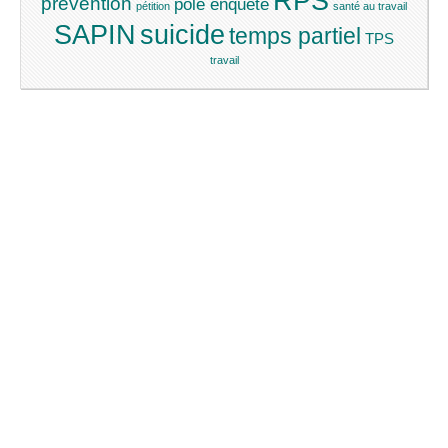
RPS
prévention
pôle enquête
pétition
santé au travail
SAPIN
suicide
temps partiel
TPS
travail