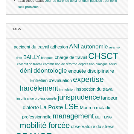
laurence
dans
Jour de carence de la fonction publique : est ce le
seul problème ?
TAGS
ANI
autonomie
accident du travail
adhesion
ayants-
CHSCT
BAILLY
charge de travail
droit
banques
collectif de travail
commission de réforme
depression
dialogue social
déni
déontologie
enquête disciplinaire
expertise
Entretien d'évaluation
harcèlement
inspection du travail
immolation
jurisprudence
lanceur
insuffisance professionnelle
LSE
La Poste
d'alerte
Macron
maladie
management
professionnelle
METTLING
mobilité forcée
observatoire du stress