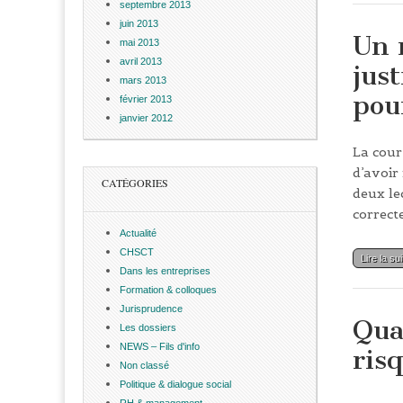
septembre 2013
juin 2013
Un 
mai 2013
avril 2013
jus
mars 2013
pou
février 2013
janvier 2012
La cour
d’avoir 
CATÉGORIES
deux le
correc
Actualité
CHSCT
Lire la su
Dans les entreprises
Formation & colloques
Jurisprudence
Qua
Les dossiers
NEWS – Fils d'info
ris
Non classé
Politique & dialogue social
RH & management