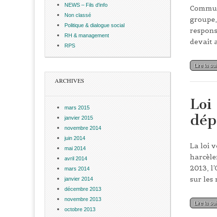
NEWS – Fils d'info
Communi
Non classé
groupe,
Politique & dialogue social
responsa
RH & management
devait 
RPS
Lire la su
ARCHIVES
Loi
mars 2015
dép
janvier 2015
novembre 2014
juin 2014
La loi v
mai 2014
harcèle
avril 2014
2013, l
mars 2014
sur les 
janvier 2014
décembre 2013
novembre 2013
Lire la su
octobre 2013