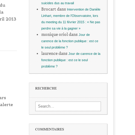
suicides dus au travail
 du
Brocart
dans
Intervention de Danièle
la
Linhart, membre de l’Observatoire, lors
ril 2013
du meeting du 11 février 2015 : « Ne pas
perdre sa vie à la gagner »
monique oriol
dans
Jour de
carence de la fonction publique : est ce
le seul problème ?
laurence
dans
Jour de carence de la
fonction publique : est ce le seul
problème ?
RECHERCHE
ars
alerte
Search for:
COMMENTAIRES