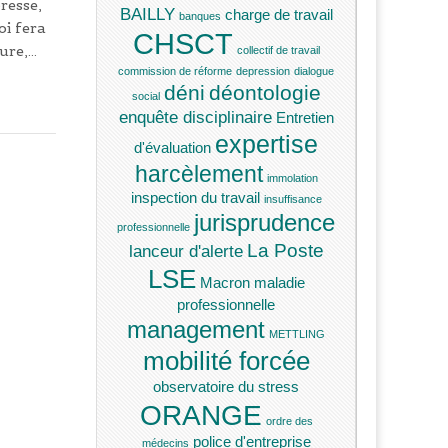
resse,
BAILLY
charge de travail
banques
oi fera
CHSCT
ture,…
collectif de travail
commission de réforme
depression
dialogue
déni
déontologie
social
enquête disciplinaire
Entretien
expertise
d'évaluation
harcèlement
immolation
inspection du travail
insuffisance
jurisprudence
professionnelle
La Poste
lanceur d'alerte
LSE
Macron
maladie
professionnelle
management
METTLING
mobilité forcée
observatoire du stress
ORANGE
ordre des
police d'entreprise
médecins