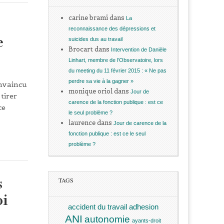
carine brami
dans
La
reconnaissance des dépressions et
e
suicides dus au travail
Brocart
dans
Intervention de Danièle
Linhart, membre de l’Observatoire, lors
du meeting du 11 février 2015 : « Ne pas
perdre sa vie à la gagner »
onvaincu
monique oriol
dans
Jour de
tirer
carence de la fonction publique : est ce
ce
le seul problème ?
laurence
dans
Jour de carence de la
fonction publique : est ce le seul
problème ?
s
TAGS
oi
accident du travail
adhesion
ANI
autonomie
ayants-droit