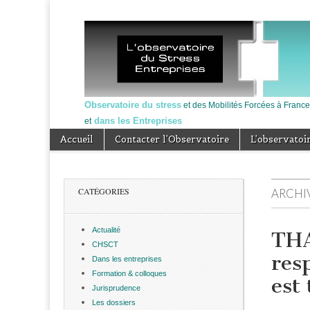
Observatoire du stress
et des Mobilités Forcées à Fra
dans les Entreprises
et
Skip to content
Accueil
Contacter l’Observatoire
L’observatoi
Main menu
Sub menu
CATÉGORIES
ARCHIV
Actualité
THA
CHSCT
res
Dans les entreprises
Formation & colloques
est
Jurisprudence
Les dossiers