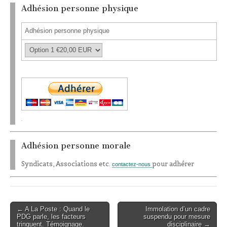
Adhésion personne physique
Adhésion personne physique
Adhésion personne morale
Syndicats, Associations etc.
pour adhérer
contactez-nous
← A La Poste : Quand le
Immolation d’un cadre
Post navigation
PDG parle, les facteurs
suspendu pour mesure
trinquent. Témoignage.
disciplinaire →