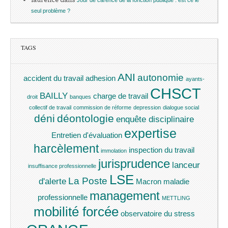
seul problème ?
TAGS
ANI
autonomie
accident du travail
adhesion
ayants-
CHSCT
BAILLY
charge de travail
droit
banques
collectif de travail
commission de réforme
depression
dialogue social
déni
déontologie
enquête disciplinaire
expertise
Entretien d'évaluation
harcèlement
inspection du travail
immolation
jurisprudence
lanceur
insuffisance professionnelle
LSE
La Poste
d'alerte
Macron
maladie
management
professionnelle
METTLING
mobilité forcée
observatoire du stress