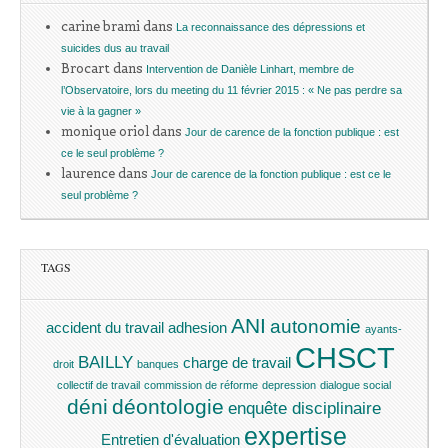
carine brami
dans
La reconnaissance des dépressions et
suicides dus au travail
Brocart
dans
Intervention de Danièle Linhart, membre de
l’Observatoire, lors du meeting du 11 février 2015 : « Ne pas perdre sa
vie à la gagner »
monique oriol
dans
Jour de carence de la fonction publique : est
ce le seul problème ?
laurence
dans
Jour de carence de la fonction publique : est ce le
seul problème ?
TAGS
ANI
autonomie
accident du travail
adhesion
ayants-
CHSCT
BAILLY
charge de travail
droit
banques
collectif de travail
commission de réforme
depression
dialogue social
déni
déontologie
enquête disciplinaire
expertise
Entretien d'évaluation