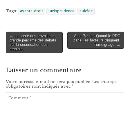
Tags:
ayants-droit
jurisprudence
suicide
← La santé des travailleurs,
A La Poste : Quand le PDG
Post navigation
grande perdante des débats
parle, les facteurs trinquent.
sur la sécurisation des
Témoignage. →
emplois.
Laisser un commentaire
Votre adresse e-mail ne sera pas publiée.
Les champs
obligatoires sont indiqués avec
*