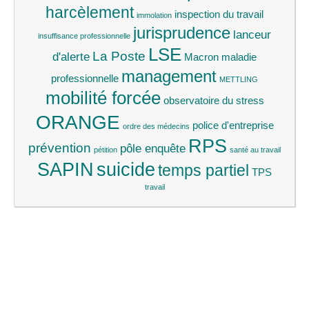
harcèlement
inspection du travail
immolation
jurisprudence
lanceur
insuffisance professionnelle
LSE
La Poste
d'alerte
Macron
maladie
management
professionnelle
METTLING
mobilité forcée
observatoire du stress
ORANGE
police d'entreprise
ordre des médecins
RPS
prévention
pôle enquête
pétition
santé au travail
SAPIN
suicide
temps partiel
TPS
travail