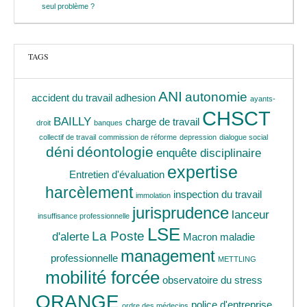
seul problème ?
TAGS
ANI
autonomie
accident du travail
adhesion
ayants-
CHSCT
BAILLY
charge de travail
droit
banques
collectif de travail
commission de réforme
depression
dialogue social
déni
déontologie
enquête disciplinaire
expertise
Entretien d'évaluation
harcèlement
inspection du travail
immolation
jurisprudence
lanceur
insuffisance professionnelle
LSE
La Poste
d'alerte
Macron
maladie
management
professionnelle
METTLING
mobilité forcée
observatoire du stress
ORANGE
police d'entreprise
ordre des médecins