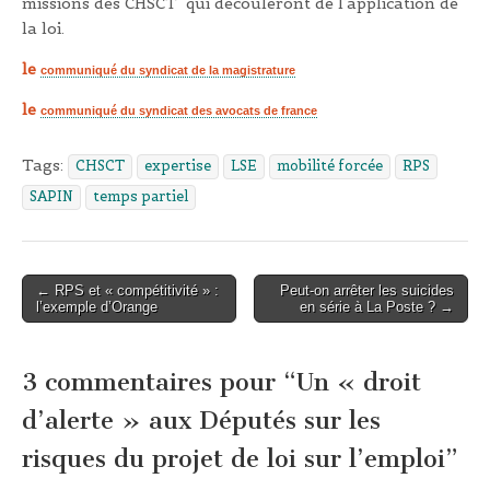
missions des CHSCT qui découleront de l’application de
la loi.
le
communiqué du syndicat de la magistrature
le
communiqué du syndicat des avocats de france
Tags:
CHSCT
expertise
LSE
mobilité forcée
RPS
SAPIN
temps partiel
← RPS et « compétitivité » :
Peut-on arrêter les suicides
Post navigation
l’exemple d’Orange
en série à La Poste ? →
3 commentaires pour “
Un « droit
d’alerte » aux Députés sur les
risques du projet de loi sur l’emploi
”